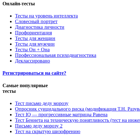
Онлайн-тесты
Тесты на уровень интеллекта
Словесный портрет
Диагностика личности
Профориентация
Тесты для женщин
Тесты для мужчин
Тесты Он + Она
Профессиональная психодиагностика
Деклассировано
Регистрироваться на сайте?
Самые популярные
тесты
Тест письмо деду морозу
Опросник суицидального риска (модификация Т.Н. Разув
Тест IQ — прогрессивные матрицы Равена
Тест Беннета на техническую понятливость (тест на инж
Письмо деду морозу 2
Тест на скрытую шизофрению