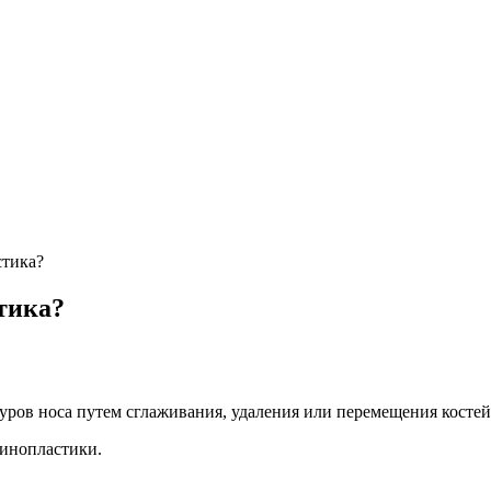
стика?
тика?
ров носа путем сглаживания, удаления или перемещения костей
ринопластики.