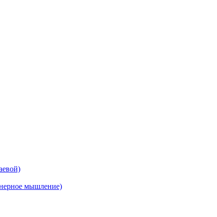
аевой)
енерное мышление)