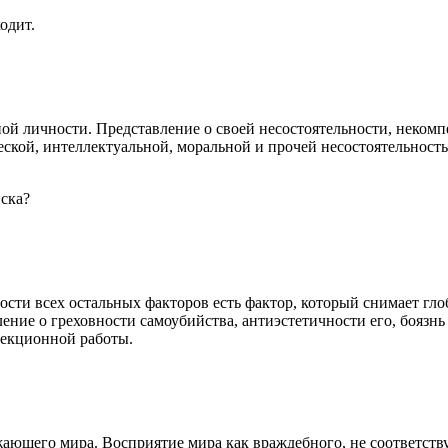
одит.
ой личности. Представление о своей несостоятельности, неком
еской, интеллектуальной, моральной и прочей несостоятельнос
иска?
ти всех остальных факторов есть фактор, который снимает гло
вление о греховности самоубийства, антиэстетичности его, боязн
рекционной работы.
ающего мира. Восприятие мира как враждебного, не соответст