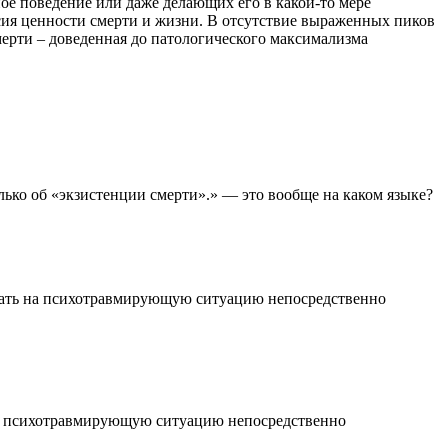
е поведение или даже делающих его в какой-то мере
ия ценности смерти и жизни. В отсутствие выраженных пиков
мерти – доведенная до патологического максимализма
лько об «экзистенции смерти».» — это вообще на каком языке?
вать на психотравмирующую ситуацию непосредственно
на психотравмирующую ситуацию непосредственно