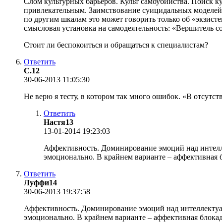
Слом культурных барьеров. Культ самоубийства. Поиск 
привлекательным. Заимствование суицидальных моделей 
по другим шкалам это может говорить только об «экзист
смысловая установка на самодеятельность: «Вершитель с
Стоит ли беспокоиться и обращаться к специалистам?
Ответить
С.12
30-06-2013 11:05:30
Не верю я тесту, в котором так много ошибок. «В отсутс
Ответить
Настя13
13-01-2014 19:23:03
Аффективность. Доминирование эмоций над интелл
эмоционально. В крайнем варианте – аффективная б
Ответить
Луффи14
30-06-2013 19:37:58
Аффективность. Доминирование эмоций над интеллектуа
эмоционально. В крайнем варианте – аффективная блокад