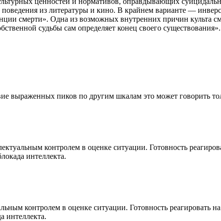
культурных ценностей и нормативов, оправдывающих суицидально
поведения из литературы и кино. В крайнем варианте — инверс
енции смерти». Одна из возможных внутренних причин культа с
обственной судьбы сам определяет конец своего существования».
твие выраженных пиков по другим шкалам это может говорить то
ектуальным контролем в оценке ситуации. Готовность реагиро
локада интеллекта.
льным контролем в оценке ситуации. Готовность реагировать 
а интеллекта.