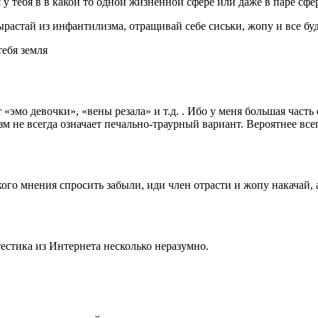
 у тебя в в какой то одной жизненной сфере или даже в паре сфе
вырастай из инфантилизма, отращивай себе сиськи, жопу и все бу
тебя земля
«эмо девочки», «вены резала» и т.д. . Ибо у меня большая часть
зм не всегда означает печально-траурный вариант. Вероятнее всег
ого мнения спросить забыли, иди член отрасти и жопу накачай, 
тестика из Интернета несколько неразумно.