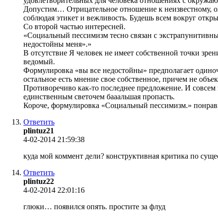
удовлетворительных для человека отношениях с окружа
Допустим… Отрицательное отношение к неизвестному, ожи
соблюдая этикет и вежливость. Будешь всем вокруг откры
Со второй частью интересней.
«Социальный пессимизм тесно связан с экстрапунитивны
недостойны меня».»
В отсутствие Я человек не имеет собственной точки зре
ведомый.
Формулировка «вы все недостойны» предполагает одиноче
остальное есть мнение свое собственное, причем не объе
Противоречиво как-то последнее предложение. И совсем 
единственным светочем бааальшая пропасть.
Короче, формулировка «Социальный пессимизм.» понравил
Ответить
plintuz21
4-02-2014 21:59:38
куда мой коммент дели? конструктивная критика по суще
Ответить
plintuz22
4-02-2014 22:01:16
глюки… появился опять. простите за флуд