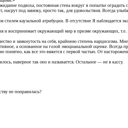
ющими.»
дание подвоха, постоянная стена вокруг в попытке оградить с
т, насрут под завязку, просто так, для удовольствия. Всегда у
м стилем каузальной атрибуции. В отсутствие Я наблюдается эк
ния и воспринимает окружающий мир в призме окружающих, т.е.
ство и замкнутость на себя, крайнюю степень нарцисизма. Мне
ктивное, а основанное на голой эмоцианальной оценке. Всегда п
не понятно, как все это вяжется с первой частью. От насторож
ось, наверное так оно и называется. Остальное — не в кассу.
ству не понравилась?