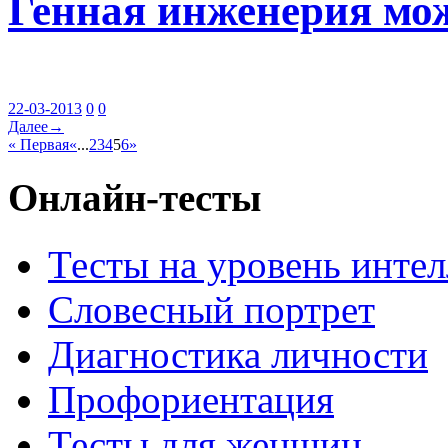
Генная инженерия мо
22-03-2013
0
0
Далее→
« Первая
«
...
2
3
4
5
6
»
Онлайн-тесты
Тесты на уровень интел
Словесный портрет
Диагностика личности
Профориентация
Тесты для женщин